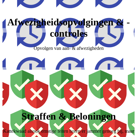
Afwezigheidsopvolgingen & -
controles
Opvolgen van aan- & afwezigheden
Straffen & Beloningen
Kattekwaad alsook ernstige feiten horen er jammer genoeg bij, maar