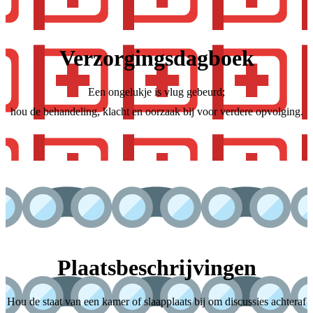
Verzorgingsdagboek
Een ongelukje is vlug gebeurd;
hou de behandeling, klacht en oorzaak bij voor verdere opvolging.
Plaatsbeschrijvingen
Hou de staat van een kamer of slaapplaats bij om discussies achteraf