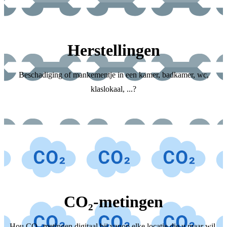
Herstellingen
Beschadiging of mankementje in een kamer, badkamer, wc,
klaslokaal, ...?
CO₂-metingen
Hou CO₂-metingen digitaal bij vanop elke locatie die u maar wil.