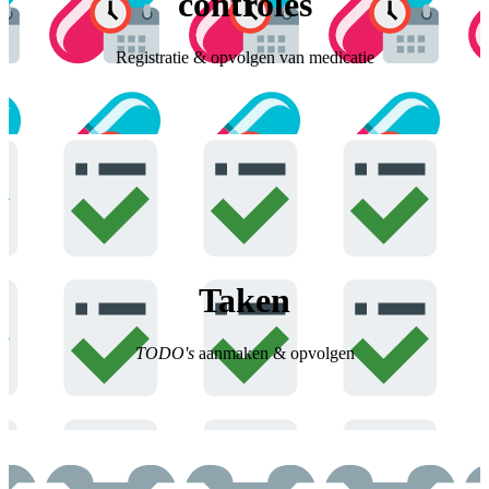
controles
Registratie & opvolgen van medicatie
Taken
TODO's
aanmaken & opvolgen