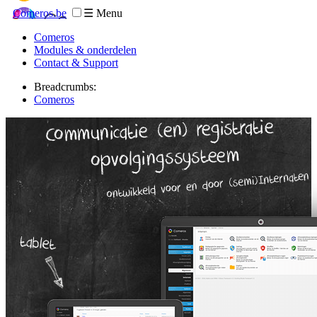
Comeros.be
☰ Menu
Comeros
Modules & onderdelen
Contact & Support
Breadcrumbs:
Comeros