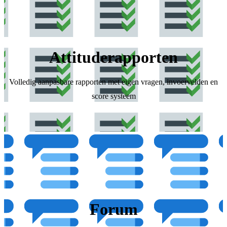
Attituderapporten
Volledig aanpasbare rapporten met eigen vragen, invoervelden en
score systeem
Forum